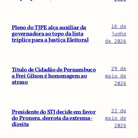
16 de
Pleno do TJPE alça auxiliar da
governadora ao topo da lista
junho
tríplice para a Justiça Eleitoral
de 2026
29 de
Título de Cidadão de Pernambuco
a Frei Gilson é homenagem ao
maio de
atraso
2026
22 de
Presidente do STJ decide em favor
do Pronera, derrota da extrema-
maio de
direita
2026