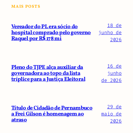
MAIS POSTS
18 de
Vereador do PL era sócio do
hospital comprado pelo governo
junho de
Raquel por R$ 178 mi
2026
16 de
Pleno do TJPE alça auxiliar da
governadora ao topo da lista
junho
tríplice para a Justiça Eleitoral
de 2026
29 de
Título de Cidadão de Pernambuco
a Frei Gilson é homenagem ao
maio de
atraso
2026